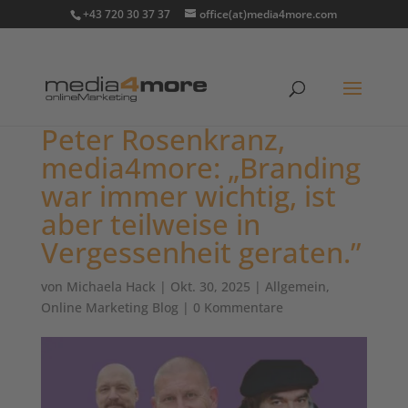
+43 720 30 37 37
office(at)media4more.com
Peter Rosenkranz,
media4more: „Branding
war immer wichtig, ist
aber teilweise in
Vergessenheit geraten.”
von
Michaela Hack
|
Okt. 30, 2025
|
Allgemein
,
Online Marketing Blog
|
0 Kommentare