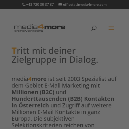
+43 720 30 37 37
office(at)media4more.com
T
ritt mit deiner
Zielgruppe in Dialog.
media
4
more
ist seit 2003 Spezialist auf
dem Gebiet E-Mail Marketing mit
Millionen (B2C)
und
Hunderttausenden (B2B)
Kontakten
in Österreich
und Zugriff auf weitere
Millionen E-Mail Kontakte in ganz
Europa. Die subjektiven
Selektionskriterien reichen von