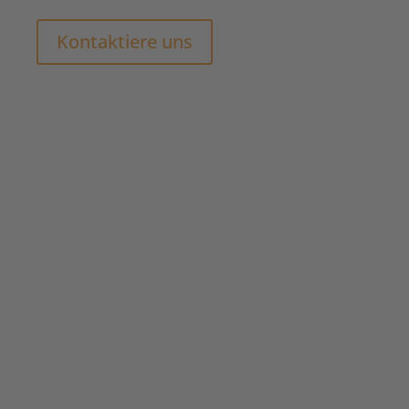
Kontaktiere uns
Garantierte Öffnungsraten
B2B und B2C
Individuelle und persönliche
Ansprache
Maximaler Erfolg durch
Wellenversand
Zeit- und ortsunabhängig
Direkte Interaktion
Weiterleitbar auf Knopfdruck