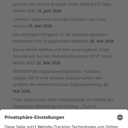
Jenseits von Search & Social: Peter beim JETZT Data
Driven 2026
10. Juni 2026
👕Peter’s Statement-Shirt des Monats: I am from
Austria
29. Mai 2026
Die wichtigste Fähigkeit ist die selektive Ignoranz
kombiniert mit strategischem Weitblick
28. Mai 2026
Social-Media-Mythen auf dem Grund gehen: Peter
Rosenkranz bei der Podiumsdiskussion JETZT Social
Media 2026
22. Mai 2026
MOMENTUM Digitalspendingstudie: Youtube,
Google, META und Amazon beanspruchen den
Großteil der österreichischen Digitalspendings
21.
Mai 2026
Peter Rosenkranz beim Marketingtag im Vorfeld der
Staatspreis-Marketing-Verleihung: „Trust is
Performance – Performance is Trust“
13. Mai 2026