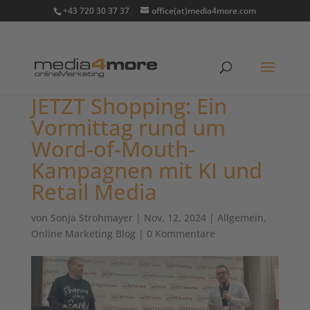
+43 720 30 37 37
office(at)media4more.com
JETZT Shopping: Ein
Vormittag rund um
Word-of-Mouth-
Kampagnen mit KI und
Retail Media
von
Sonja Strohmayer
|
Nov. 12, 2024
|
Allgemein
,
Online Marketing Blog
|
0 Kommentare